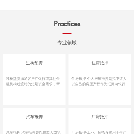
Practices
专业领域
过桥垫资
住房抵押
过桥垫资满足客户在银行或其他金
住房抵押-个人房屋抵押是指申请人
融机构过渡时的短期资金需求，帮
以自己的房屋产权作为抵押向银行
助客户完成还旧借新。
申请,资金的用途可用作个人消费...
汽车抵押
厂房抵押
汽车抵押 汽车抵押是以借款人或第
厂房抵押-工业厂房指直接用于生产