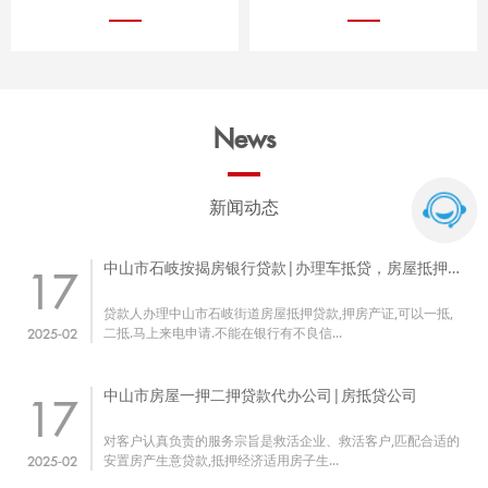
News
新闻动态
中山市石岐按揭房银行贷款|办理车抵贷，房屋抵押
17
贷款流程
贷款人办理中山市石岐街道房屋抵押贷款,押房产证,可以一抵,
二抵.马上来电申请.不能在银行有不良信...
2025-02
中山市房屋一押二押贷款代办公司|房抵贷公司
17
对客户认真负责的服务宗旨是救活企业、救活客户,匹配合适的
安置房产生意贷款,抵押经济适用房子生...
2025-02