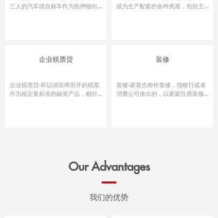
三人的汽车或自购车作为抵押物向
或为生产配套的各种房屋，包括主
金融机构或汽车消费公司取得的。
要车间、辅助用房及附属设施用房...
企业税票贷
装修
企业税票贷-即以供应商所开的税票
装修-家装也称作装修，指银行或者
作为核定复标准的融资产品，相对
消费公司推出的，以家庭住房装修
于传统融资方式，它审核简便，流...
为目的个人信用即无抵押信用。
Our Advantages
我们的优势